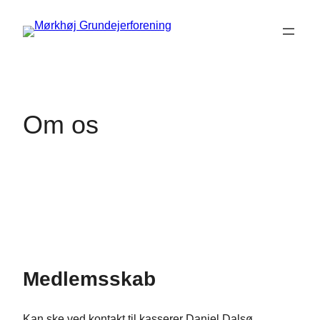
Spring
til
indhold
Om os
Medlemsskab
Kan ske ved kontakt til kasserer Daniel Dalsø